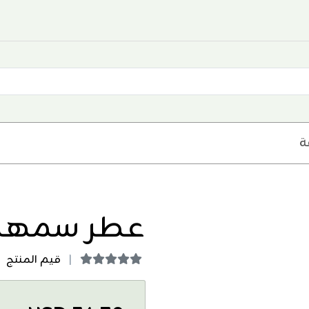
ة
عطر سمهرم
قيم المنتج