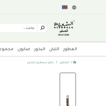
العطور
اللبان
البخور
صابون
مجموع
العطور
عطر سمهرم للشعر